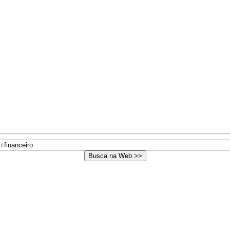
.
.
.